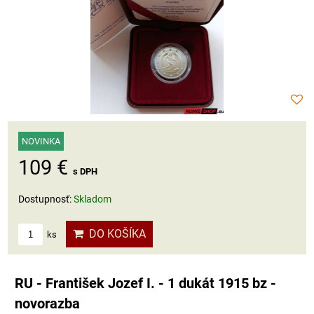
NOVINKA
109 €
s DPH
Dostupnosť:
Skladom
DO KOŠÍKA
ks
RU - František Jozef I. - 1 dukát 1915 bz -
novorazba