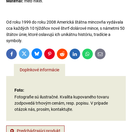
Materiál:
meď-nikel.
Od roku 1999 do roku 2008 Americká štátna mincovňa vydávala
cca každých 10 týždňov nové štvrť-dolárové mince, s námetmi 50
štátov únie, ktoré oslavujú ich unikátnu históriu, tradície a
symboly.
Bluesky
Twitter
Facebook
Pinterest
Reddit
LinkedIn
WhatsApp
E-
mail
Doplnkové informácie
Foto:
Fotografie sú ilustračné. Kvalita kupovaného tovaru
zodpovedá trhovým cenám, resp. popisu. V prípade
otázok nás, prosím, kontaktujte.
Predchádzajúci produkt