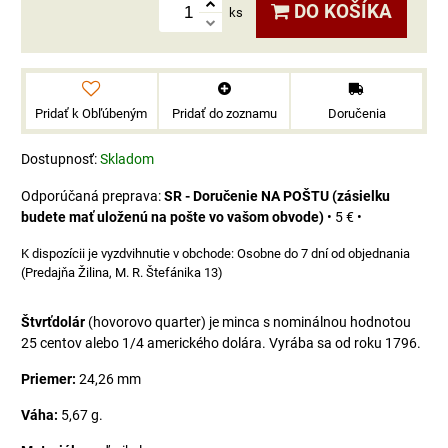
DO KOŠÍKA
ks
Pridať k Obľúbeným
Pridať do zoznamu
Doručenia
Dostupnosť:
Skladom
SR - Doručenie NA POŠTU (zásielku
budete mať uloženú na pošte vo vašom obvode)
•
5 €
•
Osobne do 7 dní od objednania
(Predajňa Žilina, M. R. Štefánika 13)
Štvrťdolár
(hovorovo quarter) je minca s nominálnou hodnotou
25 centov alebo 1/4 amerického dolára. Vyrába sa od roku 1796.
Priemer:
24,26 mm
Váha:
5,67 g.