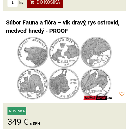
DO KOŠÍKA
ks
Súbor Fauna a flóra – vlk dravý, rys ostrovid,
medveď hnedý - PROOF
NOVINKA
349 €
s DPH