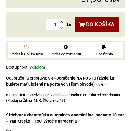
s DPH
DO KOŠÍKA
ks
Pridať k Obľúbeným
Pridať do zoznamu
Doručenia
Dostupnosť:
Skladom
SR - Doručenie NA POŠTU (zásielku
budete mať uloženú na pošte vo vašom obvode)
•
5 €
•
Osobne do 7 dní od objednania
(Predajňa Žilina, M. R. Štefánika 13)
Strieborná zberateľská eurominca v nominálnej hodnote 10 eur
- Ivan Krasko – 150. výročie narodenia