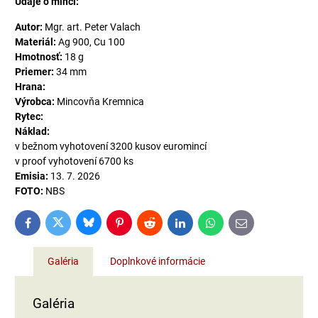
Údaje o minci:
Autor:
Mgr. art. Peter Valach
Materiál:
Ag 900, Cu 100
Hmotnosť:
18 g
Priemer:
34 mm
Hrana:
Výrobca:
Mincovňa Kremnica
Rytec:
Náklad:
v bežnom vyhotovení 3200 kusov euromincí
v proof vyhotovení 6700 ks
Emisia:
13. 7. 2026
FOTO:
NBS
Bluesky
Twitter
Facebook
Pinterest
Reddit
LinkedIn
WhatsApp
E-
mail
Galéria
Doplnkové informácie
Galéria