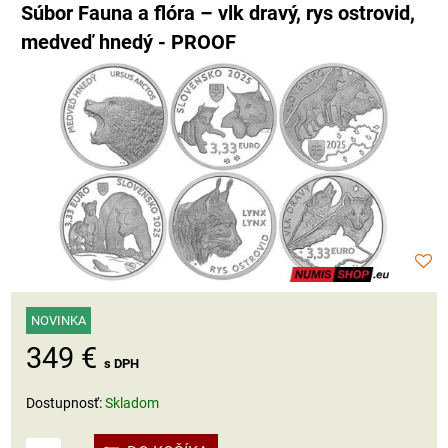
Súbor Fauna a flóra – vlk dravý, rys ostrovid,
medveď hnedý - PROOF
NOVINKA
349 €
s DPH
Dostupnosť:
Skladom