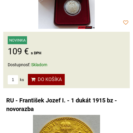
NOVINKA
109 €
s DPH
Dostupnosť:
Skladom
DO KOŠÍKA
ks
RU - František Jozef I. - 1 dukát 1915 bz -
novorazba