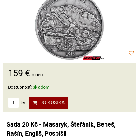
159 €
s DPH
Dostupnosť:
Skladom
DO KOŠÍKA
ks
Sada 20 Kč - Masaryk, Štefánik, Beneš,
Rašín, Engliš, Pospíšil