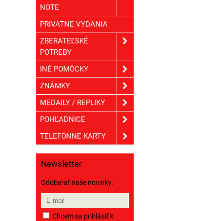
NOTE
PRIVÁTNE VYDANIA
ZBERATEĽSKÉ
POTREBY
INÉ POMÔCKY
ZNÁMKY
MEDAILY / REPLIKY
POHĽADNICE
TELEFÓNNE KARTY
Newsletter
Odoberať naše novinky:
Chcem sa prihlásiť k