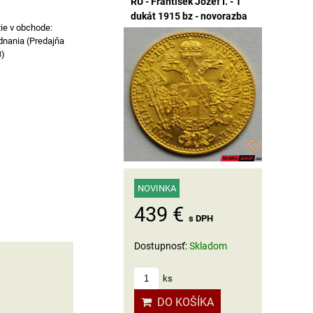
RU - František Jozef I. - 1
dukát 1915 bz - novorazba
dnania (Predajňa
3)
NOVINKA
439 €
s DPH
Dostupnosť:
Skladom
ks
DO KOŠÍKA