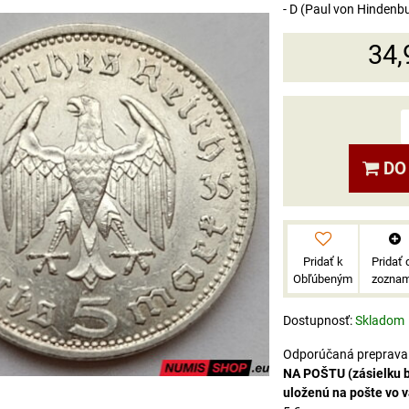
- D (Paul von Hindenb
34,
DO
Pridať k
Pridať 
Obľúbeným
zozna
Dostupnosť:
Skladom
NA POŠTU (zásielku 
uloženú na pošte vo 