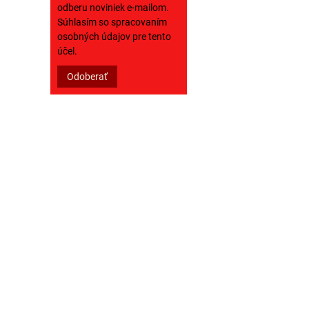
odberu noviniek e-mailom.
Súhlasím so spracovaním
osobných údajov pre tento
účel.
Odoberať