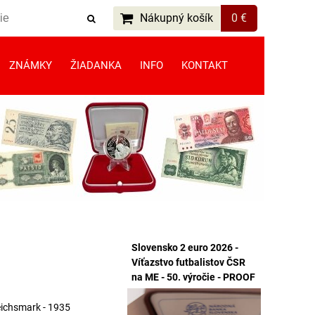
Nákupný košík
0 €
ZNÁMKY
ŽIADANKA
INFO
KONTAKT
Slovensko 2 euro 2026 -
Víťazstvo futbalistov ČSR
na ME - 50. výročie - PROOF
eichsmark - 1935