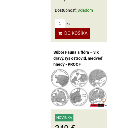
Dostupnosť:
Skladom
ks
DO KOŠÍKA
Súbor Fauna a flóra – vlk
dravý, rys ostrovid, medveď
hnedý - PROOF
NOVINKA