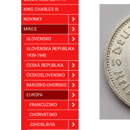
KING CHARLES III.
NOVINKY
MINCE
SLOVENSKO
SLOVENSKÁ REPUBLIKA
1939-1945
ČESKÁ REPUBLIKA
ČESKOSLOVENSKO
RAKÚSKO-UHORSKO
EURÓPA
FRANCÚZSKO
CHORVÁTSKO
JUHOSLÁVIA