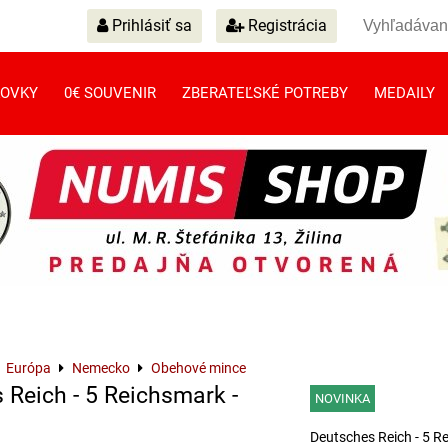
Prihlásiť sa
Registrácia
OVKY
0€ SOUVENIR
ZBERATEĽSKÉ POTREBY
MEDAILY
Európa
Nemecko
Obehové mince
 Reich - 5 Reichsmark -
NOVINKA
Deutsches Reich - 5 R