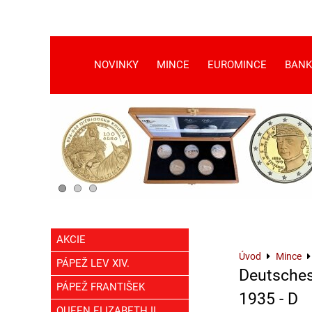
NOVINKY
MINCE
EUROMINCE
BANK
AKCIE
Úvod
Mince
PÁPEŽ LEV XIV.
Deutsches
PÁPEŽ FRANTIŠEK
1935 - D
QUEEN ELIZABETH II.