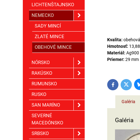
LICHTENŠTAJNSKO
NEMECKO
SADY MINCÍ
ZLATÉ MINCE
Kvalita:
obehová 
Hmotnosť:
13,88
OBEHOVÉ MINCE
Materiál:
Ag900
Priemer:
29 mm
NÓRSKO
RAKÚSKO
RUMUNSKO
Twitter
Facebook
RUSKO
Galéria
SAN MARÍNO
SEVERNÉ
Galéria
MACEDÓNSKO
SRBSKO