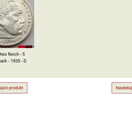
hes Reich - 5
ark - 1935 - D
júci produkt
Nasleduj