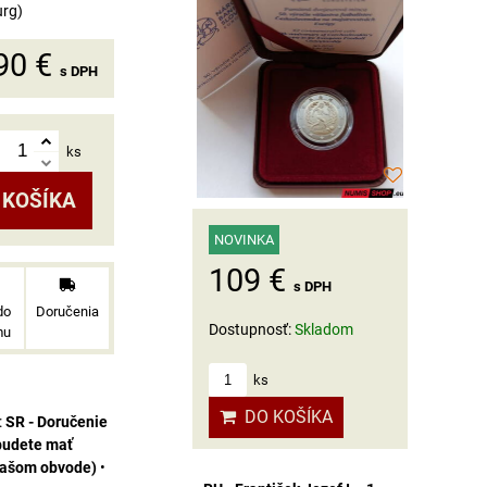
urg)
90 €
s DPH
ks
 KOŠÍKA
NOVINKA
109 €
s DPH
do
Doručenia
Dostupnosť:
Skladom
mu
ks
DO KOŠÍKA
SR - Doručenie
budete mať
vašom obvode)
•