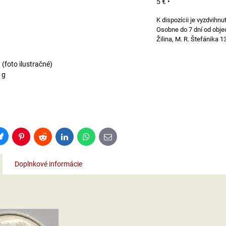
5 €
•
Osobne do 7 dní od obje
Žilina, M. R. Štefánika 1
(foto ilustračné)
 g
Bluesky
Pinterest
Reddit
LinkedIn
WhatsApp
E-
mail
Doplnkové informácie