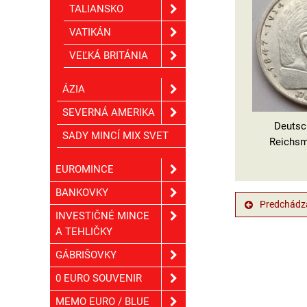
TALIANSKO
VATIKÁN
VEĽKÁ BRITÁNIA
ÁZIA
SEVERNÁ AMERIKA
Deutsc
SADY MINCÍ MIX SVET
Reichsm
EUROMINCE
BANKOVKY
Predchádza
INVESTIČNÉ MINCE
A TEHLIČKY
GÁBRIŠOVKY
0 EURO SOUVENIR
MEMO EURO / BLUE