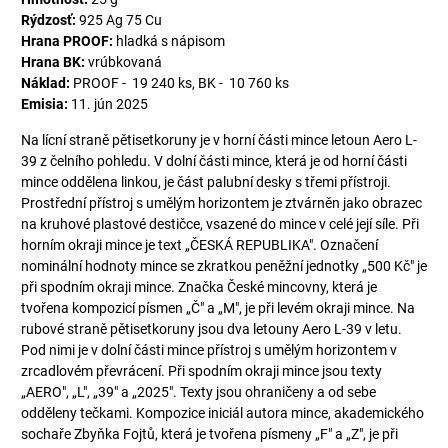
Rýdzosť:
925 Ag 75 Cu
Hrana PROOF:
hladká s nápisom
Hrana BK:
vrúbkovaná
Náklad:
PROOF - 19 240 ks, BK - 10 760 ks
Emisia:
11. jún 2025
Na lícní straně pětisetkoruny je v horní části mince letoun Aero L-
39 z čelního pohledu. V dolní části mince, která je od horní části
mince oddělena linkou, je část palubní desky s třemi přístroji.
Prostřední přístroj s umělým horizontem je ztvárněn jako obrazec
na kruhové plastové destičce, vsazené do mince v celé její síle. Při
horním okraji mince je text „ČESKÁ REPUBLIKA". Označení
nominální hodnoty mince se zkratkou peněžní jednotky „500 Kč" je
při spodním okraji mince. Značka České mincovny, která je
tvořena kompozicí písmen „Č" a „M", je při levém okraji mince. Na
rubové straně pětisetkoruny jsou dva letouny Aero L-39 v letu.
Pod nimi je v dolní části mince přístroj s umělým horizontem v
zrcadlovém převrácení. Při spodním okraji mince jsou texty
„AERO", „L", „39" a „2025". Texty jsou ohraničeny a od sebe
odděleny tečkami. Kompozice iniciál autora mince, akademického
sochaře Zbyňka Fojtů, která je tvořena písmeny „F" a „Z", je při