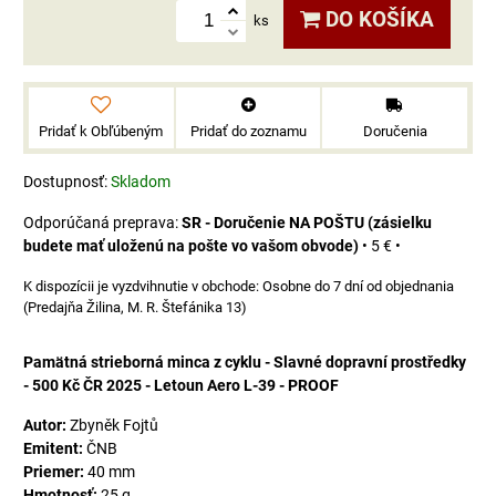
DO KOŠÍKA
ks
Pridať k Obľúbeným
Pridať do zoznamu
Doručenia
Dostupnosť:
Skladom
SR - Doručenie NA POŠTU (zásielku
budete mať uloženú na pošte vo vašom obvode)
•
5 €
•
Osobne do 7 dní od objednania
(Predajňa Žilina, M. R. Štefánika 13)
Pamätná strieborná minca z cyklu - Slavné dopravní prostředky
- 500 Kč ČR 2025 - Letoun Aero L-39 - PROOF
Autor:
Zbyněk Fojtů
Emitent:
ČNB
Priemer:
40 mm
Hmotnosť:
25 g