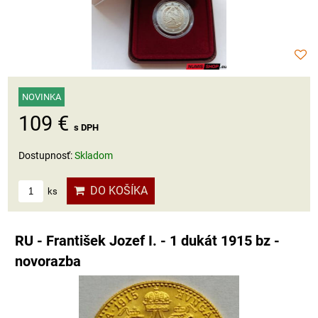
NOVINKA
109 €
s DPH
Dostupnosť:
Skladom
DO KOŠÍKA
ks
RU - František Jozef I. - 1 dukát 1915 bz -
novorazba