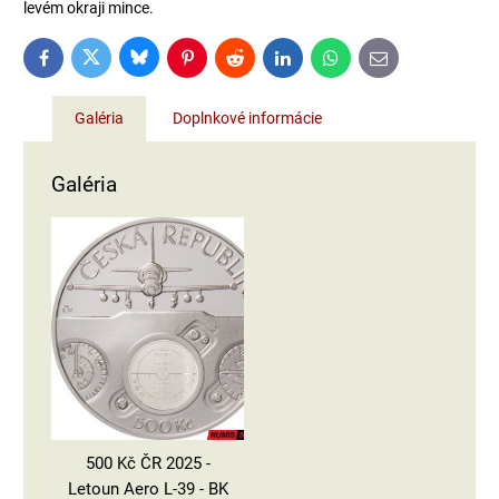
levém okraji mince.
Bluesky
Twitter
Facebook
Pinterest
Reddit
LinkedIn
WhatsApp
E-
mail
Galéria
Doplnkové informácie
Galéria
500 Kč ČR 2025 -
Letoun Aero L-39 - BK