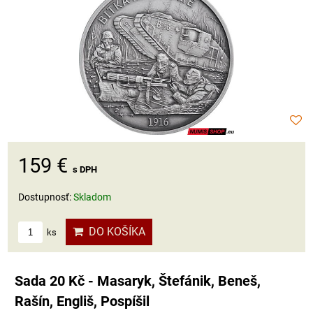
159 €
s DPH
Dostupnosť:
Skladom
DO KOŠÍKA
ks
Sada 20 Kč - Masaryk, Štefánik, Beneš,
Rašín, Engliš, Pospíšil