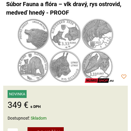
Súbor Fauna a flóra – vlk dravý, rys ostrovid,
medveď hnedý - PROOF
NOVINKA
349 €
s DPH
Dostupnosť:
Skladom