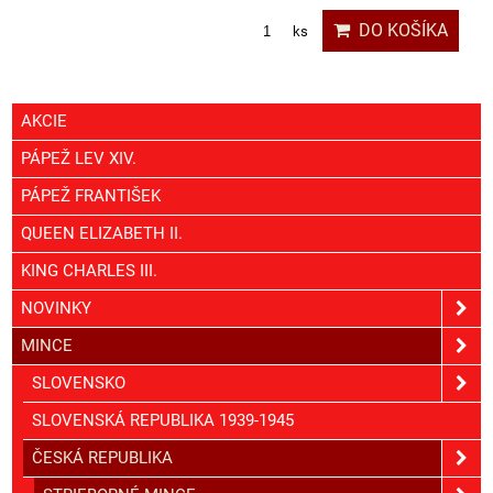
DO KOŠÍKA
ks
AKCIE
PÁPEŽ LEV XIV.
PÁPEŽ FRANTIŠEK
QUEEN ELIZABETH II.
KING CHARLES III.
NOVINKY
MINCE
SLOVENSKO
SLOVENSKÁ REPUBLIKA 1939-1945
ČESKÁ REPUBLIKA