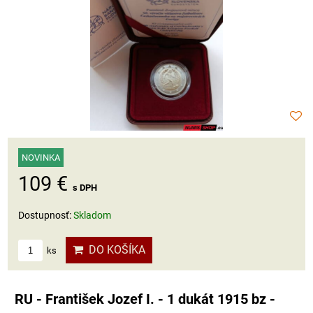
NOVINKA
109 €
s DPH
Dostupnosť:
Skladom
DO KOŠÍKA
ks
RU - František Jozef I. - 1 dukát 1915 bz -