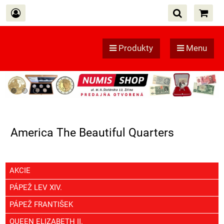
Produkty
Menu
America The Beautiful Quarters
AKCIE
PÁPEŽ LEV XIV.
PÁPEŽ FRANTIŠEK
QUEEN ELIZABETH II.