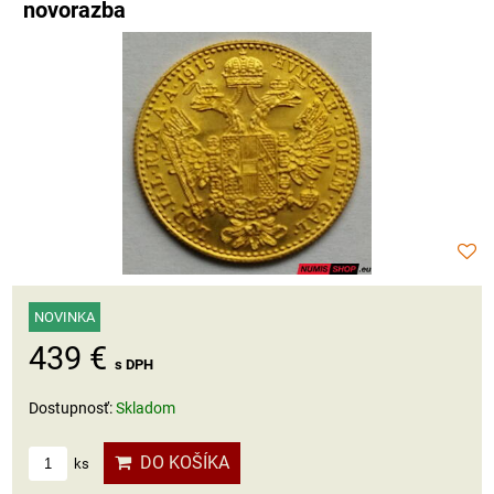
novorazba
NOVINKA
439 €
s DPH
Dostupnosť:
Skladom
DO KOŠÍKA
ks