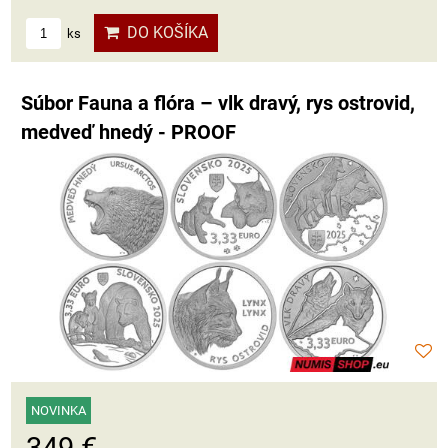
DO KOŠÍKA
ks
Súbor Fauna a flóra – vlk dravý, rys ostrovid,
medveď hnedý - PROOF
NOVINKA