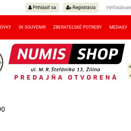
Prihlásiť sa
Registrácia
OVKY
0€ SOUVENIR
ZBERATEĽSKÉ POTREBY
MEDAILY
90