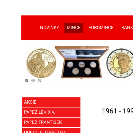
NOVINKY
MINCE
EUROMINCE
BANK
AKCIE
1961 - 19
PÁPEŽ LEV XIV.
PÁPEŽ FRANTIŠEK
QUEEN ELIZABETH II.