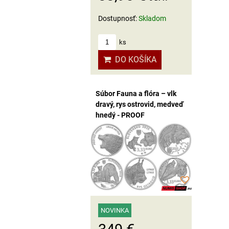
Dostupnosť:
Skladom
ks
DO KOŠÍKA
Súbor Fauna a flóra – vlk
dravý, rys ostrovid, medveď
hnedý - PROOF
NOVINKA