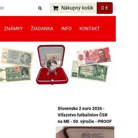
Nákupný košík
0 €
ZNÁMKY
ŽIADANKA
INFO
KONTAKT
Slovensko 2 euro 2026 -
Víťazstvo futbalistov ČSR
na ME - 50. výročie - PROOF