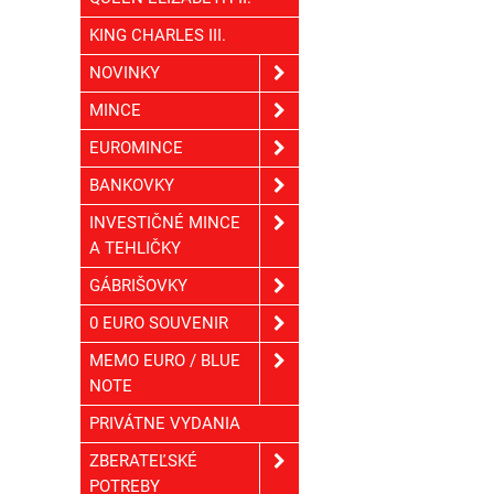
KING CHARLES III.
NOVINKY
MINCE
EUROMINCE
BANKOVKY
INVESTIČNÉ MINCE
A TEHLIČKY
GÁBRIŠOVKY
0 EURO SOUVENIR
MEMO EURO / BLUE
NOTE
PRIVÁTNE VYDANIA
ZBERATEĽSKÉ
POTREBY