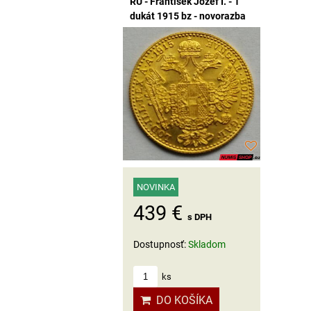
RU - František Jozef I. - 1
dukát 1915 bz - novorazba
NOVINKA
439 €
s DPH
Dostupnosť:
Skladom
ks
DO KOŠÍKA