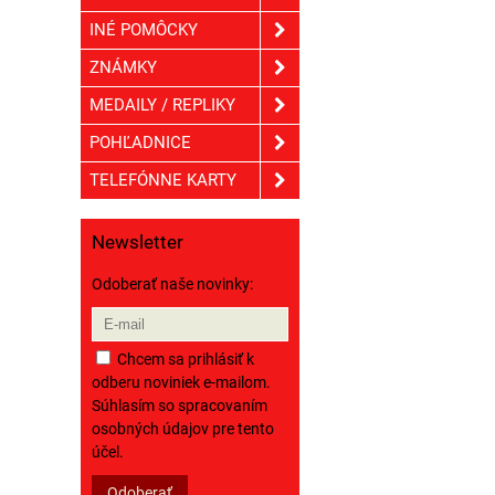
INÉ POMÔCKY
ZNÁMKY
MEDAILY / REPLIKY
POHĽADNICE
TELEFÓNNE KARTY
Newsletter
Odoberať naše novinky:
Chcem sa prihlásiť k
odberu noviniek e-mailom.
Súhlasím so spracovaním
osobných údajov pre tento
účel.
Odoberať