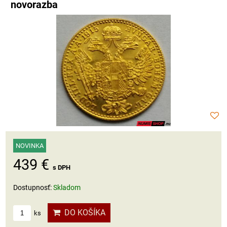
novorazba
NOVINKA
439 €
s DPH
Dostupnosť:
Skladom
DO KOŠÍKA
ks