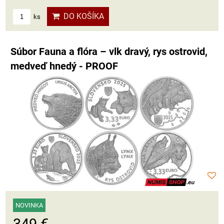
DO KOŠÍKA
ks
Súbor Fauna a flóra – vlk dravý, rys ostrovid,
medveď hnedý - PROOF
NOVINKA