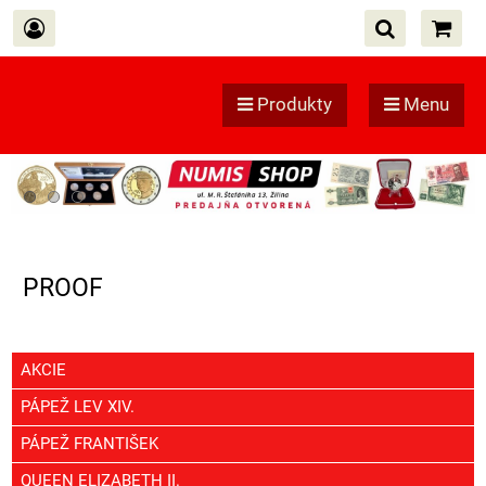
Produkty
Menu
PROOF
AKCIE
PÁPEŽ LEV XIV.
PÁPEŽ FRANTIŠEK
QUEEN ELIZABETH II.