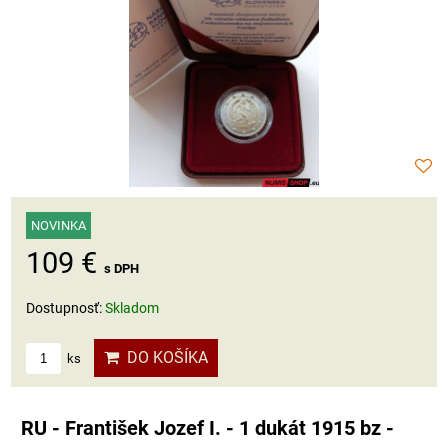
NOVINKA
109 €
s DPH
Dostupnosť:
Skladom
DO KOŠÍKA
ks
RU - František Jozef I. - 1 dukát 1915 bz -