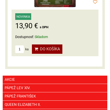
NOVINKA
13,90 €
s DPH
Dostupnosť:
Skladom
DO KOŠÍKA
ks
AKCIE
PÁPEŽ LEV XIV.
PÁPEŽ FRANTIŠEK
QUEEN ELIZABETH II.