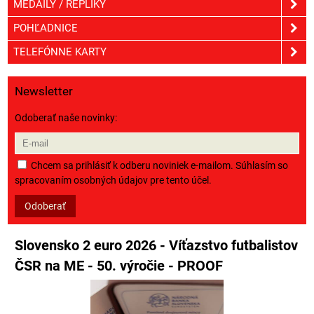
MEDAILY / REPLIKY
POHĽADNICE
TELEFÓNNE KARTY
Newsletter
Odoberať naše novinky:
Chcem sa prihlásiť k odberu noviniek e-mailom. Súhlasím so
spracovaním osobných údajov pre tento účel.
Odoberať
Slovensko 2 euro 2026 - Víťazstvo futbalistov
ČSR na ME - 50. výročie - PROOF