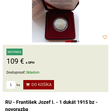
NOVINKA
109 €
s DPH
Dostupnosť:
Skladom
DO KOŠÍKA
ks
RU - František Jozef I. - 1 dukát 1915 bz -
novorazba