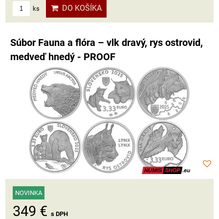
DO KOŠÍKA
ks
Súbor Fauna a flóra – vlk dravý, rys ostrovid,
medveď hnedý - PROOF
NOVINKA
349 €
s DPH