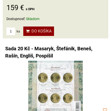
159 €
s DPH
Dostupnosť:
Skladom
DO KOŠÍKA
ks
Sada 20 Kč - Masaryk, Štefánik, Beneš,
Rašín, Engliš, Pospíšil