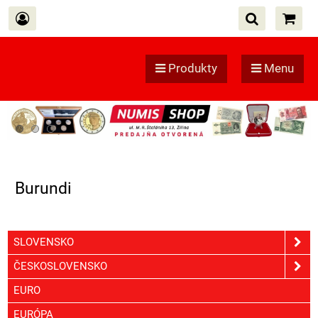
Produkty
Menu
Burundi
SLOVENSKO
ČESKOSLOVENSKO
EURO
EURÓPA