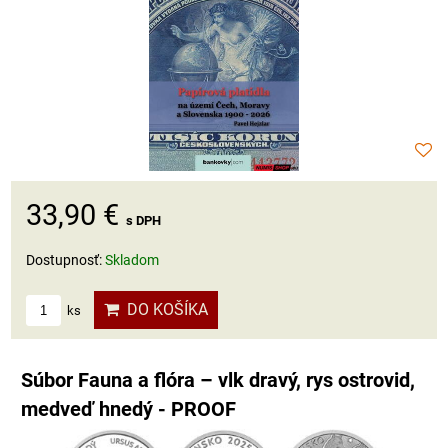
33,90 €
s DPH
Dostupnosť:
Skladom
DO KOŠÍKA
ks
Súbor Fauna a flóra – vlk dravý, rys ostrovid,
medveď hnedý - PROOF