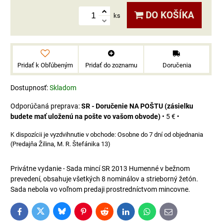
DO KOŠÍKA
ks
Pridať k Obľúbeným
Pridať do zoznamu
Doručenia
Dostupnosť:
Skladom
SR - Doručenie NA POŠTU (zásielku
budete mať uloženú na pošte vo vašom obvode)
•
5 €
•
Osobne do 7 dní od objednania
(Predajňa Žilina, M. R. Štefánika 13)
Privátne vydanie - Sada mincí SR 2013 Humenné v bežnom
prevedení, obsahuje všetkých 8 nominálov a strieborný žetón.
Sada nebola vo voľnom predaji prostredníctvom mincovne.
Bluesky
Twitter
Facebook
Pinterest
Reddit
LinkedIn
WhatsApp
E-
mail