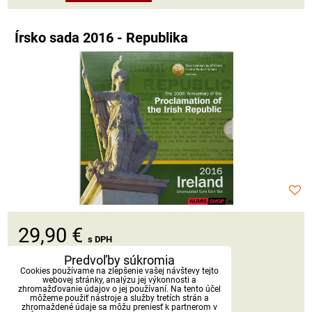
Írsko sada 2016 - Republika
29,90 €
s DPH
Predvoľby súkromia
Dostupnosť:
Skladom
Cookies používame na zlepšenie vašej návštevy tejto
webovej stránky, analýzu jej výkonnosti a
zhromažďovanie údajov o jej používaní. Na tento účel
môžeme použiť nástroje a služby tretích strán a
DO KOŠÍKA
ks
zhromaždené údaje sa môžu preniesť k partnerom v