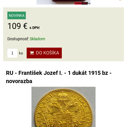
NOVINKA
109 €
s DPH
Dostupnosť:
Skladom
DO KOŠÍKA
ks
RU - František Jozef I. - 1 dukát 1915 bz -
novorazba