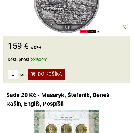
159 €
s DPH
Dostupnosť:
Skladom
DO KOŠÍKA
ks
Sada 20 Kč - Masaryk, Štefánik, Beneš,
Rašín, Engliš, Pospíšil