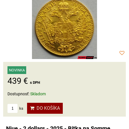
NOVINKA
439 €
s DPH
Dostupnosť:
Skladom
DO KOŠÍKA
ks
Niue - 2 dollars - 2025 - Bitka na Somme