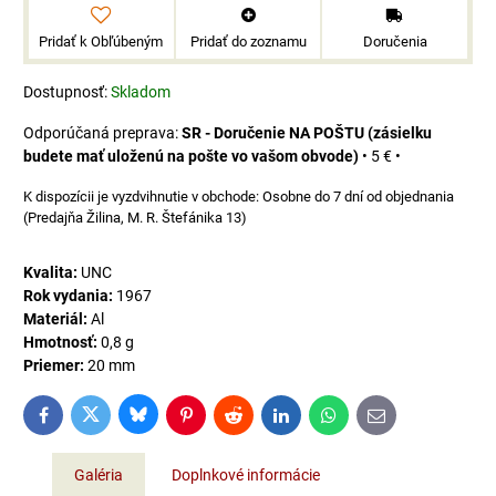
Pridať k Obľúbeným
Pridať do zoznamu
Doručenia
Dostupnosť:
Skladom
SR - Doručenie NA POŠTU (zásielku
budete mať uloženú na pošte vo vašom obvode)
•
5 €
•
Osobne do 7 dní od objednania
(Predajňa Žilina, M. R. Štefánika 13)
Kvalita:
UNC
Rok vydania:
1967
Materiál:
Al
Hmotnosť:
0,8 g
Priemer:
20 mm
Bluesky
Twitter
Facebook
Pinterest
Reddit
LinkedIn
WhatsApp
E-
mail
Galéria
Doplnkové informácie