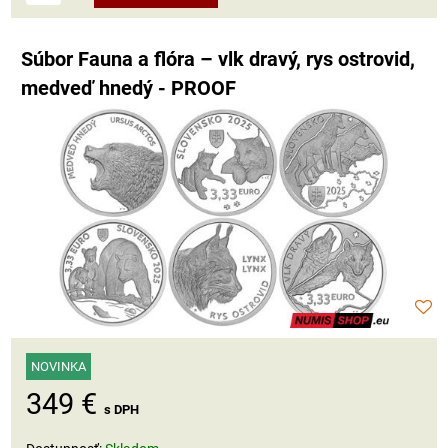
Súbor Fauna a flóra – vlk dravý, rys ostrovid,
medveď hnedý - PROOF
NOVINKA
349 €
s DPH