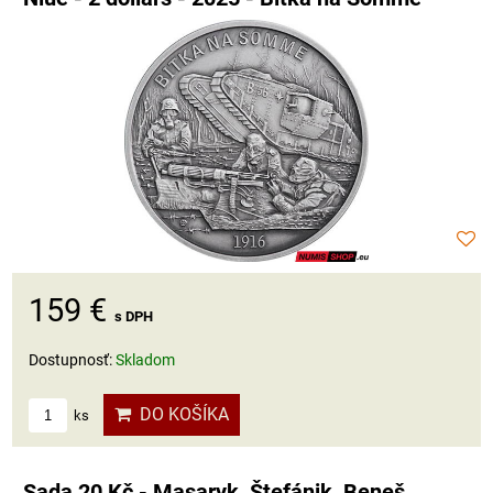
159 €
s DPH
Dostupnosť:
Skladom
DO KOŠÍKA
ks
Sada 20 Kč - Masaryk, Štefánik, Beneš,