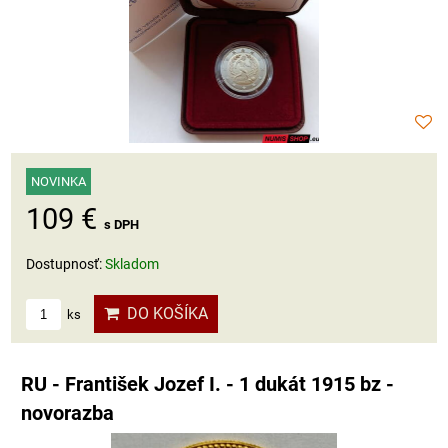
NOVINKA
109 €
s DPH
Dostupnosť:
Skladom
DO KOŠÍKA
ks
RU - František Jozef I. - 1 dukát 1915 bz -
novorazba