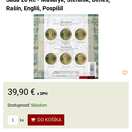
Rašín, Engliš, Pospíšil
39,90 €
s DPH
Dostupnosť:
Skladom
DO KOŠÍKA
ks